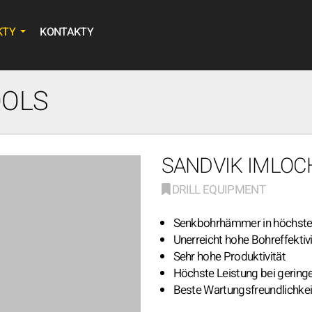
KTY
KONTAKTY
OOLS
SANDVIK IMLOC
DRILL EQUIPMENT
Senkbohrhämmer in höchste
Unerreicht hohe Bohreffektivi
Sehr hohe Produktivität
Höchste Leistung bei gering
Beste Wartungsfreundlichkei