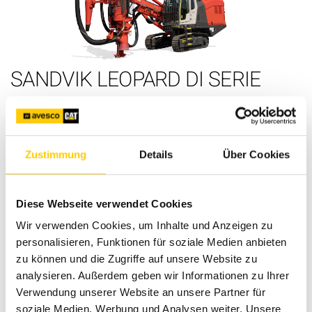
SANDVIK LEOPARD DI SERIE
SURFACE DRILL RIG
Equipped with powerful down-the-hole hammers, Down
The Hole Rigs are designed for high-capacity rock drilling
Zustimmung
Details
Über Cookies
in quarries, opencast mines and construction projects.
Our DTH rigs are completely self-contained with onboard
compressors, efficient dust suppression and a
Diese Webseite verwendet Cookies
comfortable cab with ergonomic controls and excellent
Wir verwenden Cookies, um Inhalte und Anzeigen zu
visibility. All of this adds up to high productivity with low
personalisieren, Funktionen für soziale Medien anbieten
lifecycle costs.
zu können und die Zugriffe auf unsere Website zu
analysieren. Außerdem geben wir Informationen zu Ihrer
Verwendung unserer Website an unsere Partner für
soziale Medien, Werbung und Analysen weiter. Unsere