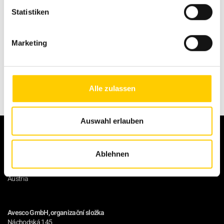
Statistiken
Back to overview
Marketing
Alle zulassen
Auswahl erlauben
Avesco GmbH
Ablehnen
Gerling 95
4175 Herzogsdorf
Austria
Avesco GmbH, organizační složka
Náchodská 145