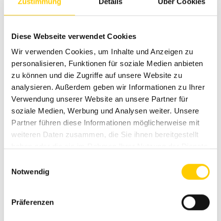
Zustimmung
Details
Über Cookies
Diese Webseite verwendet Cookies
RAMMER R05P
Wir verwenden Cookies, um Inhalte und Anzeigen zu
personalisieren, Funktionen für soziale Medien anbieten
HYDRAULIC HAMMER
zu können und die Zugriffe auf unsere Website zu
analysieren. Außerdem geben wir Informationen zu Ihrer
vibrations- und schallgeschützt
Verwendung unserer Website an unsere Partner für
komplett geschlossenes Gehäuse
soziale Medien, Werbung und Analysen weiter. Unsere
einfacher Meisselwechsel ohne Spezialwerkzeug
Partner führen diese Informationen möglicherweise mit
runde Sperrachsen mit Schnellwechsel-System
weiteren Daten zusammen, die Sie ihnen bereitgestellt
servicefreundlich durch weniger Bauteile
haben oder die sie im Rahmen Ihrer Nutzung der Dienste
gesammelt haben.
Einwilligungsauswahl
Notwendig
Präferenzen