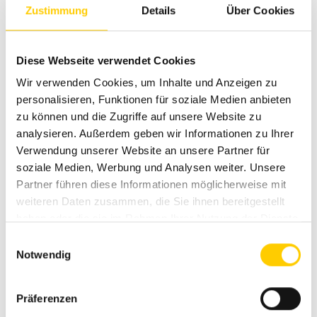
Zustimmung
Details
Über Cookies
Diese Webseite verwendet Cookies
RAMMER 777E
Wir verwenden Cookies, um Inhalte und Anzeigen zu
personalisieren, Funktionen für soziale Medien anbieten
HYDRAULIC HAMMER
zu können und die Zugriffe auf unsere Website zu
analysieren. Außerdem geben wir Informationen zu Ihrer
konstante Schlagenergie, hohe Produktivität
Verwendung unserer Website an unsere Partner für
Robust, lange Lebensdauer
soziale Medien, Werbung und Analysen weiter. Unsere
weiter Ölmengenbereich, flexibler Einsatz
Partner führen diese Informationen möglicherweise mit
kompakt und kraftvoll, hohe Produktivität
weiteren Daten zusammen, die Sie ihnen bereitgestellt
Schall- und Vibrationsgedämpft, überall einsetzbar
haben oder die sie im Rahmen Ihrer Nutzung der Dienste
RAMDATA III Datenübertragung
gesammelt haben.
Einwilligungsauswahl
Notwendig
Präferenzen